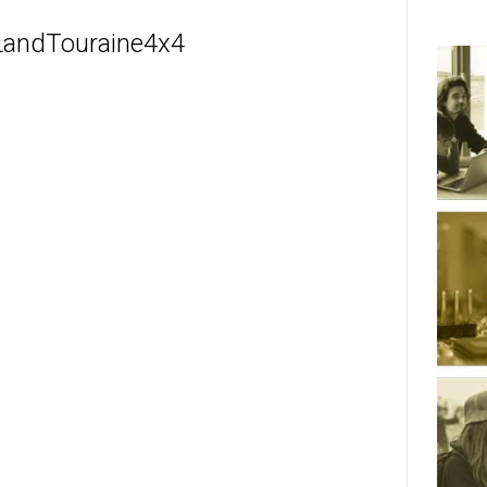
LandTouraine4x4